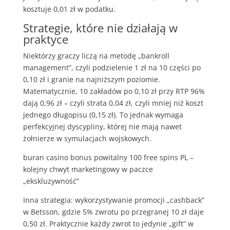
kosztuje 0,01 zł w podatku.
Strategie, które nie działają w
praktyce
Niektórzy graczy liczą na metodę „bankroll
management”, czyli podzielenie 1 zł na 10 części po
0,10 zł i granie na najniższym poziomie.
Matematycznie, 10 zakładów po 0,10 zł przy RTP 96%
dają 0,96 zł – czyli strata 0,04 zł, czyli mniej niż koszt
jednego długopisu (0,15 zł). To jednak wymaga
perfekcyjnej dyscypliny, której nie mają nawet
żołnierze w symulacjach wojskowych.
buran casino bonus powitalny 100 free spins PL –
kolejny chwyt marketingowy w paczce
„ekskluzywność”
Inna strategia: wykorzystywanie promocji „cashback”
w Betsson, gdzie 5% zwrotu po przegranej 10 zł daje
0,50 zł. Praktycznie każdy zwrot to jedynie „gift” w