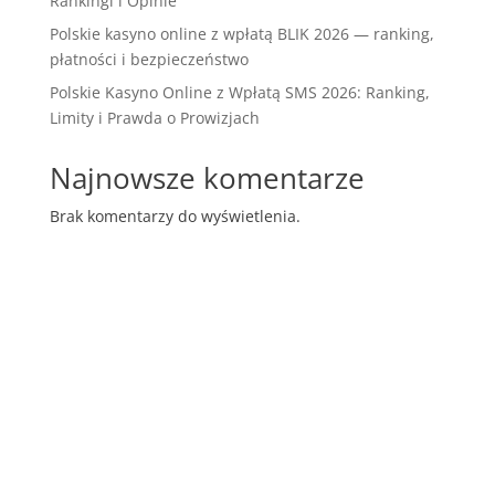
Rankingi i Opinie
Polskie kasyno online z wpłatą BLIK 2026 — ranking,
płatności i bezpieczeństwo
Polskie Kasyno Online z Wpłatą SMS 2026: Ranking,
Limity i Prawda o Prowizjach
Najnowsze komentarze
Brak komentarzy do wyświetlenia.