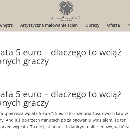
wnętrz
Artystyczne malowanie ścian
Obrazy
Oferta
P
ta 5 euro – dlaczego to wciąż
anych graczy
ta 5 euro – dlaczego to wciąż
anych graczy
rta „pierwsza wpłata 5 euro”. 5 euro to równowartość dwóch kaw w
ny. And już po trzech minutach po zalogowaniu widziałem, że ten
przed wypłatą. To nie jest bonus, to labirynt obliczeniowy, w któr