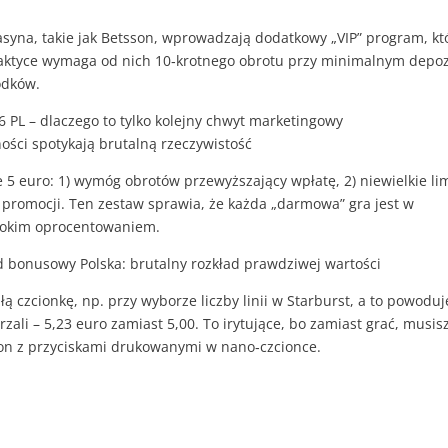
kasyna, takie jak Betsson, wprowadzają dodatkowy „VIP” program, kt
praktyce wymaga od nich 10‑krotnego obrotu przy minimalnym depo
odków.
 PL – dlaczego to tylko kolejny chwyt marketingowy
ności spotykają brutalną rzeczywistość
e 5 euro: 1) wymóg obrotów przewyższający wpłatę, 2) niewielkie li
 promocji. Ten zestaw sprawia, że każda „darmowa” gra jest w
sokim oprocentowaniem.
d bonusowy Polska: brutalny rozkład prawdziwej wartości
łą czcionkę, np. przy wyborze liczby linii w Starburst, a to powoduj
ali – 5,23 euro zamiast 5,00. To irytujące, bo zamiast grać, musis
lefon z przyciskami drukowanymi w nano‑czcionce.