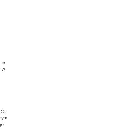
dome
” w
ać,
dnym
go