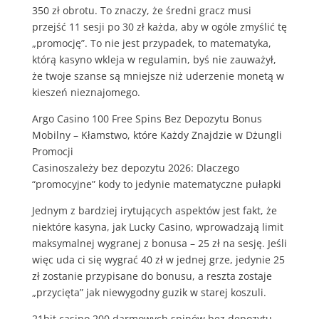
350 zł obrotu. To znaczy, że średni gracz musi
przejść 11 sesji po 30 zł każda, aby w ogóle zmyślić tę
„promocję”. To nie jest przypadek, to matematyka,
którą kasyno wkleja w regulamin, byś nie zauważył,
że twoje szanse są mniejsze niż uderzenie monetą w
kieszeń nieznajomego.
Argo Casino 100 Free Spins Bez Depozytu Bonus
Mobilny – Kłamstwo, które Każdy Znajdzie w Dżungli
Promocji
Casinoszależy bez depozytu 2026: Dlaczego
“promocyjne” kody to jedynie matematyczne pułapki
Jednym z bardziej irytujących aspektów jest fakt, że
niektóre kasyna, jak Lucky Casino, wprowadzają limit
maksymalnej wygranej z bonusa – 25 zł na sesję. Jeśli
więc uda ci się wygrać 40 zł w jednej grze, jedynie 25
zł zostanie przypisane do bonusu, a reszta zostaje
„przycięta” jak niewygodny guzik w starej koszuli.
21bit casino 200 darmowych spinów bez depozytu