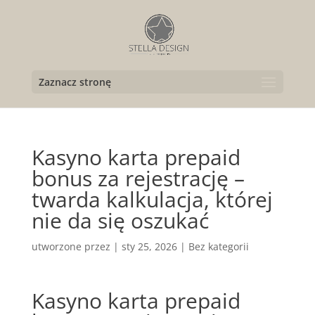
Zaznacz stronę
Kasyno karta prepaid
bonus za rejestrację –
twarda kalkulacja, której
nie da się oszukać
utworzone przez
|
sty 25, 2026
| Bez kategorii
Kasyno karta prepaid