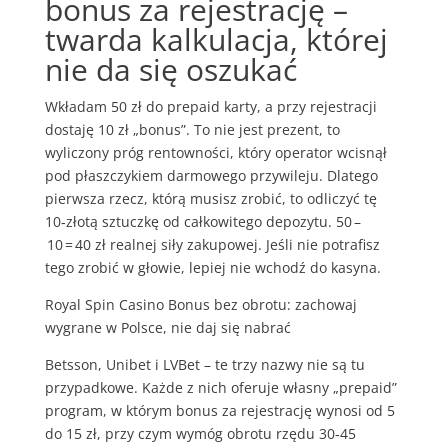
bonus za rejestrację –
twarda kalkulacja, której
nie da się oszukać
Wkładam 50 zł do prepaid karty, a przy rejestracji
dostaję 10 zł „bonus”. To nie jest prezent, to
wyliczony próg rentowności, który operator wcisnął
pod płaszczykiem darmowego przywileju. Dlatego
pierwsza rzecz, którą musisz zrobić, to odliczyć tę
10‑złotą sztuczkę od całkowitego depozytu. 50 –
10 = 40 zł realnej siły zakupowej. Jeśli nie potrafisz
tego zrobić w głowie, lepiej nie wchodź do kasyna.
Royal Spin Casino Bonus bez obrotu: zachowaj
wygrane w Polsce, nie daj się nabrać
Betsson, Unibet i LVBet – te trzy nazwy nie są tu
przypadkowe. Każde z nich oferuje własny „prepaid”
program, w którym bonus za rejestrację wynosi od 5
do 15 zł, przy czym wymóg obrotu rzędu 30‑45