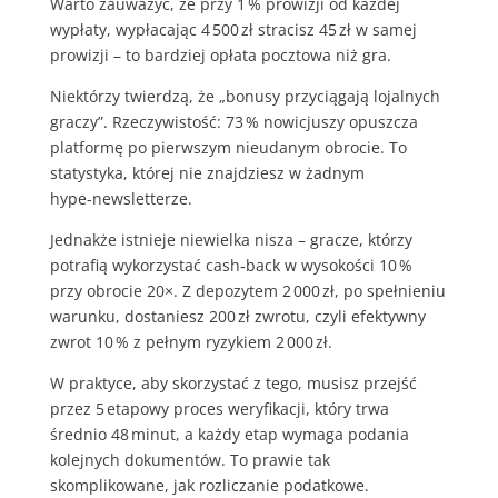
Warto zauważyć, że przy 1 % prowizji od każdej
wypłaty, wypłacając 4 500 zł stracisz 45 zł w samej
prowizji – to bardziej opłata pocztowa niż gra.
Niektórzy twierdzą, że „bonusy przyciągają lojalnych
graczy”. Rzeczywistość: 73 % nowicjuszy opuszcza
platformę po pierwszym nieudanym obrocie. To
statystyka, której nie znajdziesz w żadnym
hype‑newsletterze.
Jednakże istnieje niewielka nisza – gracze, którzy
potrafią wykorzystać cash‑back w wysokości 10 %
przy obrocie 20×. Z depozytem 2 000 zł, po spełnieniu
warunku, dostaniesz 200 zł zwrotu, czyli efektywny
zwrot 10 % z pełnym ryzykiem 2 000 zł.
W praktyce, aby skorzystać z tego, musisz przejść
przez 5 etapowy proces weryfikacji, który trwa
średnio 48 minut, a każdy etap wymaga podania
kolejnych dokumentów. To prawie tak
skomplikowane, jak rozliczanie podatkowe.