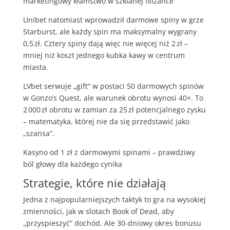
marketingowy kłamstwo w szklanej filiżance
Unibet natomiast wprowadził darmowe spiny w grze
Starburst, ale każdy spin ma maksymalny wygrany
0,5 zł. Cztery spiny dają więc nie więcej niż 2 zł –
mniej niż koszt jednego kubka kawy w centrum
miasta.
LVbet serwuje „gift” w postaci 50 darmowych spinów
w Gonzo’s Quest, ale warunek obrotu wynosi 40×. To
2 000 zł obrotu w zamian za 25 zł potencjalnego zysku
– matematyka, której nie da się przedstawić jako
„szansa”.
Kasyno od 1 zł z darmowymi spinami – prawdziwy
ból głowy dla każdego cynika
Strategie, które nie działają
Jedna z najpopularniejszych taktyk to gra na wysokiej
zmienności, jak w slotach Book of Dead, aby
„przyspieszyć” dochód. Ale 30‑dniowy okres bonusu