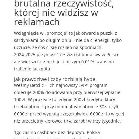
brutalna rzeczywistość,
której nie widzisz w
reklamach
Wciągnięcie w „promocje” to jak otwarcie puszki z
sardynkami po długim dniu – nie da ci energii, tylko
uczucie, że coś ci się rozlało na spodniach.
2024‑2025 przyniósł 17% wzrost bonusów w Polsce,
ale większość z nich jest niczym 0,01 % szans na
trafienie jackpotu.
Jak prawdziwe liczby rozbijają hype
Weźmy Betclic – ich najnowszy „VIP” program
obiecuje 200% doładowania przy pierwszej wpłacie
100 zł. W praktyce to jedynie 200 zł kredytu, który
trzeba obrócić przy minimalnym obrocie 30×, czyli
6 000 zł przed wypłatą czegokolwiek. 6 000 zł to więcej
niż przeciętny kierowca tir‑a zarobi w trzy tygodnie.
1go casino cashback bez depozytu Polska –