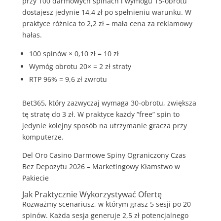
przy 100 darmowych spinach i wymogu 15‑obrotu
dostajesz jedynie 14,4 zł po spełnieniu warunku. W
praktyce różnica to 2,2 zł – mała cena za reklamowy
hałas.
100 spinów × 0,10 zł = 10 zł
Wymóg obrotu 20× = 2 zł straty
RTP 96% = 9,6 zł zwrotu
Bet365, który zazwyczaj wymaga 30‑obrotu, zwiększa
tę stratę do 3 zł. W praktyce każdy “free” spin to
jedynie kolejny sposób na utrzymanie gracza przy
komputerze.
Del Oro Casino Darmowe Spiny Ograniczony Czas
Bez Depozytu 2026 – Marketingowy Kłamstwo w
Pakiecie
Jak Praktycznie Wykorzystywać Ofertę
Rozważmy scenariusz, w którym grasz 5 sesji po 20
spinów. Każda sesja generuje 2,5 zł potencjalnego