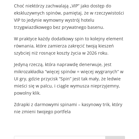
Choć niektórzy zachwalają „VIP” jako dostęp do
ekskluzywnych spinów, pamiętaj, że w rzeczywistości
VIP to jedynie wymowny wystrój hotelu
trzygwiazdkowego bez prywatnego basenu.
W praktyce każdy dodatkowy spin to kolejny element
równania, które zamierza zakręcić twoją kieszeń
szybciej niż rosnące koszty życia w 2026 roku.
Jedyną rzeczą, która naprawdę denerwuje, jest
mikrozakładka “więcej spinów = więcej wygranych” w
UI gry, gdzie przycisk “Spin” jest tak mały, że ledwie
mieści się w palcu, i ciągle wymusza nieprzyjemny,
powolny klik.
Zdrapki z darmowymi spinami – kasynowy trik, który
nie zmieni twojego portfela