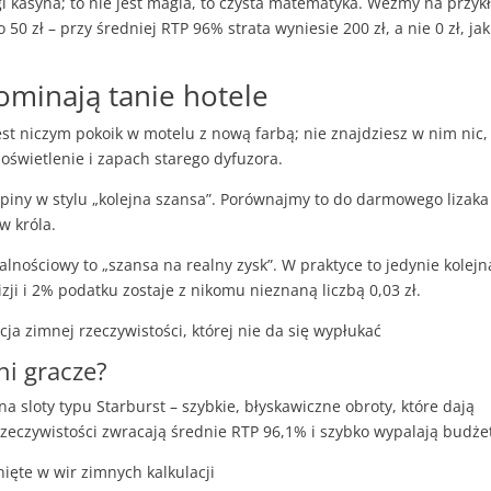
gi kasyna; to nie jest magia, to czysta matematyka. Weźmy na przyk
50 zł – przy średniej RTP 96% strata wyniesie 200 zł, a nie 0 zł, jak
minają tanie hotele
jest niczym pokoik w motelu z nową farbą; nie znajdziesz w nim nic,
oświetlenie i zapach starego dyfuzora.
piny w stylu „kolejna szansa”. Porównajmy to do darmowego lizaka
w króla.
jalnościowy to „szansa na realny zysk”. W praktyce to jedynie kolejn
ji i 2% podatku zostaje z nikomu nieznaną liczbą 0,03 zł.
ja zimnej rzeczywistości, której nie da się wypłukać
ni gracze?
na sloty typu Starburst – szybkie, błyskawiczne obroty, które dają
 rzeczywistości zwracają średnie RTP 96,1% i szybko wypalają budże
ięte w wir zimnych kalkulacji