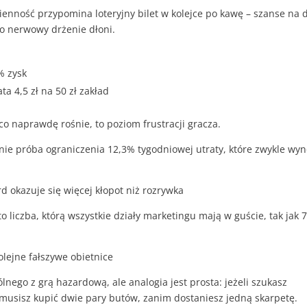
ienność przypomina loteryjny bilet w kolejce po kawę – szanse na 
 to nerwowy drżenie dłoni.
% zysk
a 4,5 zł na 50 zł zakład
co naprawdę rośnie, to poziom frustracji gracza.
ynie próba ograniczenia 12,3% tygodniowej utraty, które zwykle wyn
d okazuje się więcej kłopot niż rozrywka
liczba, którą wszystkie działy marketingu mają w guście, tak jak 7
lejne fałszywe obietnice
nego z grą hazardową, ale analogia jest prosta: jeżeli szukasz
 musisz kupić dwie pary butów, zanim dostaniesz jedną skarpetę.