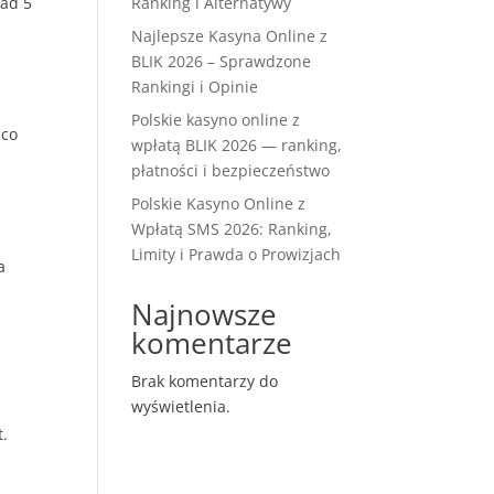
ład 5
Ranking i Alternatywy
Najlepsze Kasyna Online z
BLIK 2026 – Sprawdzone
Rankingi i Opinie
Polskie kasyno online z
 co
wpłatą BLIK 2026 — ranking,
płatności i bezpieczeństwo
Polskie Kasyno Online z
Wpłatą SMS 2026: Ranking,
Limity i Prawda o Prowizjach
a
Najnowsze
komentarze
Brak komentarzy do
wyświetlenia.
t.