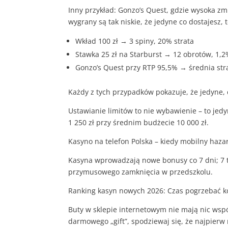
Inny przykład: Gonzo’s Quest, gdzie wysoka zm
wygrany są tak niskie, że jedyne co dostajesz,
Wkład 100 zł → 3 spiny, 20% strata
Stawka 25 zł na Starburst → 12 obrotów, 1,2
Gonzo’s Quest przy RTP 95,5% → średnia strat
Każdy z tych przypadków pokazuje, że jedyne, 
Ustawianie limitów to nie wybawienie – to jed
1 250 zł przy średnim budżecie 10 000 zł.
Kasyno na telefon Polska – kiedy mobilny hazar
Kasyna wprowadzają nowe bonusy co 7 dni; 7 to 
przymusowego zamknięcia w przedszkolu.
Ranking kasyn nowych 2026: Czas pogrzebać ko
Buty w sklepie internetowym nie mają nic wspól
darmowego „gift”, spodziewaj się, że najpierw