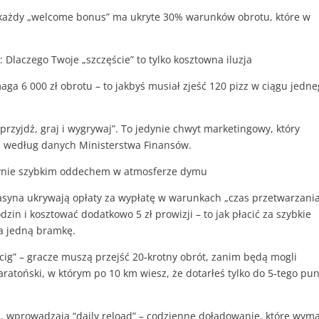
e każdy „welcome bonus” ma ukryte 30% warunków obrotu, które w
Dlaczego Twoje „szczęście” to tylko kosztowna iluzja
ga 6 000 zł obrotu – to jakbyś musiał zjeść 120 pizz w ciągu jedn
 „przyjdź, graj i wygrywaj”. To jedynie chwyt marketingowy, który
ku, według danych Ministerstwa Finansów.
edynie szybkim oddechem w atmosferze dymu
kasyna ukrywają opłaty za wypłatę w warunkach „czas przetwarzania
zin i kosztować dodatkowo 5 zł prowizji – to jak płacić za szybkie
na jedną bramkę.
cig” – gracze muszą przejść 20‑krotny obrót, zanim będą mogli
aratoński, w którym po 10 km wiesz, że dotarłeś tylko do 5‑tego pu
son, wprowadzają “daily reload” – codzienne doładowanie, które wym