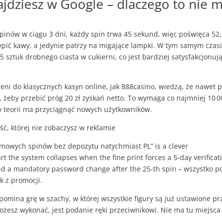
najdziesz w Google – dlaczego to nie 
spinów w ciągu 3 dni, każdy spin trwa 45 sekund, więc poświęca 52
wypić kawy, a jedynie patrzy na migające lampki. W tym samym czasi
5 sztuk drobnego ciasta w cukierni, co jest bardziej satysfakcjonuj
eni do klasycznych kasyn online, jak 888casino, wiedzą, że nawet p
 żeby przebić próg 20 zł zyskań netto. To wymaga co najmniej 10 0
 w teorii ma przyciągnąć nowych użytkowników.
ść, której nie zobaczysz w reklamie
rmowych spinów bez depozytu natychmiast PL” is a clever
 the system collapses when the fine print forces a 5‑day verificat
d a mandatory password change after the 25‑th spin – wszystko po
k z promocji.
omina grę w szachy, w której wszystkie figury są już ustawione pr
ożesz wykonać, jest podanie ręki przeciwnikowi. Nie ma tu miejsca