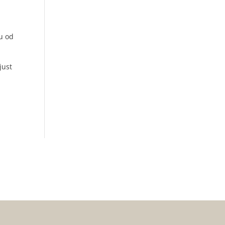
u od
just