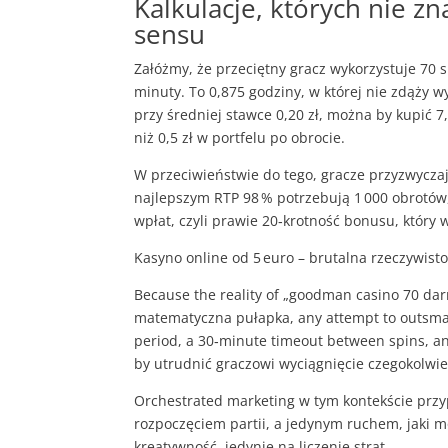
Kalkulacje, których nie z
sensu
Załóżmy, że przeciętny gracz wykorzystuje 70 
minuty. To 0,875 godziny, w której nie zdąży 
przy średniej stawce 0,20 zł, można by kupić 7,
niż 0,5 zł w portfelu po obrocie.
W przeciwieństwie do tego, gracze przyzwyczaj
najlepszym RTP 98 % potrzebują 1 000 obrotów,
wpłat, czyli prawie 20‑krotność bonusu, który
Kasyno online od 5 euro – brutalna rzeczywisto
Because the reality of „goodman casino 70 da
matematyczna pułapka, any attempt to outsmart
period, a 30‑minute timeout between spins, an
by utrudnić graczowi wyciągnięcie czegokolwie
Orchestrated marketing w tym kontekście przyp
rozpoczęciem partii, a jedynym ruchem, jaki m
kreatywność, jedynie na liczenie strat.