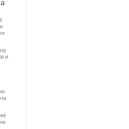
ma
,5
e,
ące
rzy
00 zł
ion
 to,
zed
 na