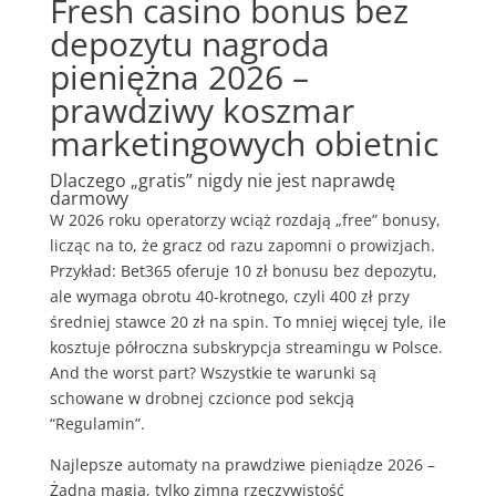
Fresh casino bonus bez
depozytu nagroda
pieniężna 2026 –
prawdziwy koszmar
marketingowych obietnic
Dlaczego „gratis” nigdy nie jest naprawdę
darmowy
W 2026 roku operatorzy wciąż rozdają „free” bonusy,
licząc na to, że gracz od razu zapomni o prowizjach.
Przykład: Bet365 oferuje 10 zł bonusu bez depozytu,
ale wymaga obrotu 40-krotnego, czyli 400 zł przy
średniej stawce 20 zł na spin. To mniej więcej tyle, ile
kosztuje półroczna subskrypcja streamingu w Polsce.
And the worst part? Wszystkie te warunki są
schowane w drobnej czcionce pod sekcją
“Regulamin”.
Najlepsze automaty na prawdziwe pieniądze 2026 –
Żadna magia, tylko zimna rzeczywistość