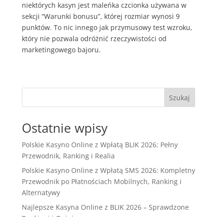
niektórych kasyn jest maleńka czcionka używana w
sekcji “Warunki bonusu”, której rozmiar wynosi 9
punktów. To nic innego jak przymusowy test wzroku,
który nie pozwala odróżnić rzeczywistości od
marketingowego bajoru.
Szukaj
Ostatnie wpisy
Polskie Kasyno Online z Wpłatą BLIK 2026: Pełny
Przewodnik, Ranking i Realia
Polskie Kasyno Online z Wpłatą SMS 2026: Kompletny
Przewodnik po Płatnościach Mobilnych, Ranking i
Alternatywy
Najlepsze Kasyna Online z BLIK 2026 – Sprawdzone