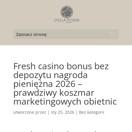
Zaznacz stronę
Fresh casino bonus bez
depozytu nagroda
pieniężna 2026 –
prawdziwy koszmar
marketingowych obietnic
utworzone przez
|
sty 25, 2026
| Bez kategorii