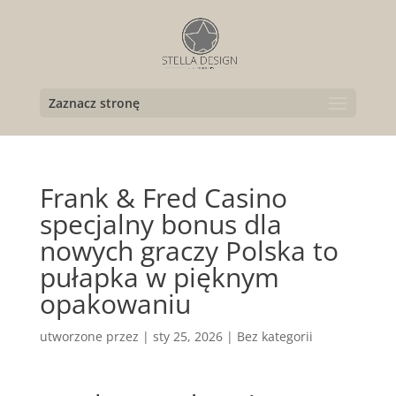
Zaznacz stronę
Frank & Fred Casino
specjalny bonus dla
nowych graczy Polska to
pułapka w pięknym
opakowaniu
utworzone przez
|
sty 25, 2026
| Bez kategorii