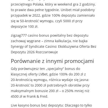
przeciętnego Polaka, który w weekend gra 2 godziny,
to prawie dwa pełne tygodnie. Unibet miał podobny
przypadek w 2022, gdzie 100% depozytu zamieniało
się w 50‑krotność wymogu, czyli 5000 zł przy
depozycie 100 zł.
zigzag777 casino bonus powitalny bez depozytu
zachowaj wygrane – zimna kalkulacja, nie bajka
Synergy of Syndicate Casino: Ekskluzywna Oferta Bez
Depozytu 2026 Rozczarowuje
Porównanie z innymi promocjami
Gdy porównujesz ten „specjalny” bonus do
klasycznej oferty LVBet, gdzie 100% do 200 zł z
20‑krotnością wymogu, różnica wydaje się jasna:
20‑krotność to 2000 zł potrzebnych obrotów przy
maksymalnym bonusie 200 zł – o 250% mniej niż
4500 zł w Frank & Fred.
Live kasyno bonus bez depozytu: Dlaczego to tylko