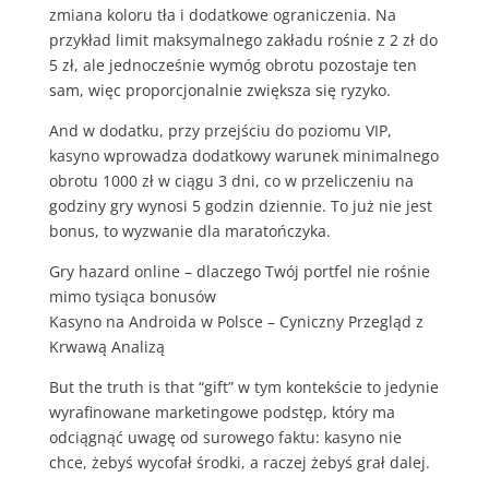
zmiana koloru tła i dodatkowe ograniczenia. Na
przykład limit maksymalnego zakładu rośnie z 2 zł do
5 zł, ale jednocześnie wymóg obrotu pozostaje ten
sam, więc proporcjonalnie zwiększa się ryzyko.
And w dodatku, przy przejściu do poziomu VIP,
kasyno wprowadza dodatkowy warunek minimalnego
obrotu 1000 zł w ciągu 3 dni, co w przeliczeniu na
godziny gry wynosi 5 godzin dziennie. To już nie jest
bonus, to wyzwanie dla maratończyka.
Gry hazard online – dlaczego Twój portfel nie rośnie
mimo tysiąca bonusów
Kasyno na Androida w Polsce – Cyniczny Przegląd z
Krwawą Analizą
But the truth is that “gift” w tym kontekście to jedynie
wyrafinowane marketingowe podstęp, który ma
odciągnąć uwagę od surowego faktu: kasyno nie
chce, żebyś wycofał środki, a raczej żebyś grał dalej.