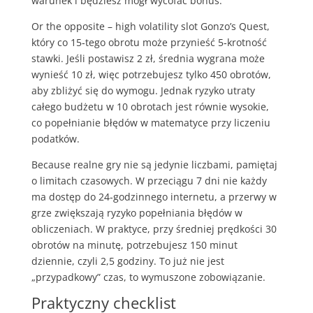
warunek i będziesz mógł wycofać bonus.
Or the opposite – high volatility slot Gonzo’s Quest,
który co 15‑tego obrotu może przynieść 5‑krotność
stawki. Jeśli postawisz 2 zł, średnia wygrana może
wynieść 10 zł, więc potrzebujesz tylko 450 obrotów,
aby zbliżyć się do wymogu. Jednak ryzyko utraty
całego budżetu w 10 obrotach jest równie wysokie,
co popełnianie błędów w matematyce przy liczeniu
podatków.
Because realne gry nie są jedynie liczbami, pamiętaj
o limitach czasowych. W przeciągu 7 dni nie każdy
ma dostęp do 24‑godzinnego internetu, a przerwy w
grze zwiększają ryzyko popełniania błędów w
obliczeniach. W praktyce, przy średniej prędkości 30
obrotów na minutę, potrzebujesz 150 minut
dziennie, czyli 2,5 godziny. To już nie jest
„przypadkowy” czas, to wymuszone zobowiązanie.
Praktyczny checklist