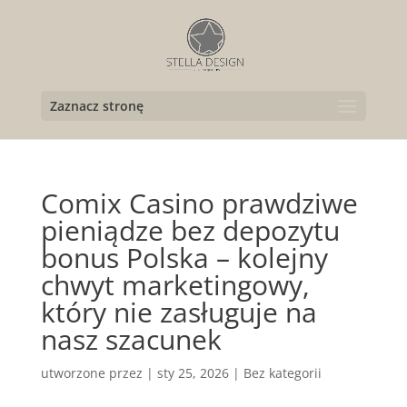
Zaznacz stronę
Comix Casino prawdziwe
pieniądze bez depozytu
bonus Polska – kolejny
chwyt marketingowy,
który nie zasługuje na
nasz szacunek
utworzone przez
|
sty 25, 2026
| Bez kategorii