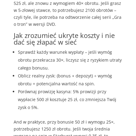
525 zł, ale znowu z wymogiem 40× obrotu. Jeśli grasz
w 5‑złowej stawce, to potrzebujesz 2100 obrotów –
czyli tyle, ile potrzeba na odtworzenie całej serii „Gra
o tron” w wersji DVD.
Jak zrozumieć ukryte koszty i nie
dać się złapać w sieć
Sprawdź każdy warunek wypłaty – jeśli wymóg
obrotu przekracza 30×, liczysz się z ryzykiem utraty
całego bonusu.
Oblicz realny zysk: (bonus + depozyt) ÷ wymóg
obrotu = potencjalna wartość na spin.
Porównaj prowizję kasyna: 5% prowizji przy
wypłacie 500 zł kosztuje 25 zł, co zmniejsza Twój
zysk o 5%.
And w praktyce, przy bonusie 50 zł i wymogu 25×,
potrzebujesz 1250 zł obrotu. Jeśli twoja średnia
wygrana na spin w Starburst wynosi 0,35 zł, to