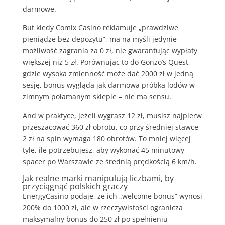
darmowe.
But kiedy Comix Casino reklamuje „prawdziwe
pieniądze bez depozytu”, ma na myśli jedynie
możliwość zagrania za 0 zł, nie gwarantując wypłaty
większej niż 5 zł. Porównując to do Gonzo’s Quest,
gdzie wysoka zmienność może dać 2000 zł w jedną
sesję, bonus wygląda jak darmowa próbka lodów w
zimnym połamanym sklepie – nie ma sensu.
And w praktyce, jeżeli wygrasz 12 zł, musisz najpierw
przeszacować 360 zł obrotu, co przy średniej stawce
2 zł na spin wymaga 180 obrotów. To mniej więcej
tyle, ile potrzebujesz, aby wykonać 45 minutowy
spacer po Warszawie ze średnią prędkością 6 km/h.
Jak realne marki manipulują liczbami, by
przyciągnąć polskich graczy
EnergyCasino podaje, że ich „welcome bonus” wynosi
200% do 1000 zł, ale w rzeczywistości ogranicza
maksymalny bonus do 250 zł po spełnieniu