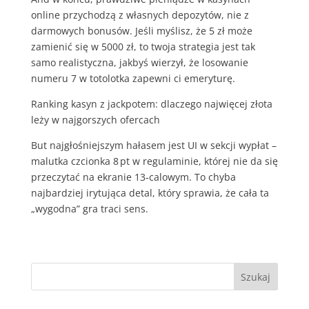
online przychodzą z własnych depozytów, nie z
darmowych bonusów. Jeśli myślisz, że 5 zł może
zamienić się w 5000 zł, to twoja strategia jest tak
samo realistyczna, jakbyś wierzył, że losowanie
numeru 7 w totolotka zapewni ci emeryturę.
Ranking kasyn z jackpotem: dlaczego najwięcej złota
leży w najgorszych ofercach
But najgłośniejszym hałasem jest UI w sekcji wypłat –
malutka czcionka 8 pt w regulaminie, której nie da się
przeczytać na ekranie 13‑calowym. To chyba
najbardziej irytująca detal, który sprawia, że cała ta
„wygodna” gra traci sens.
Szukaj