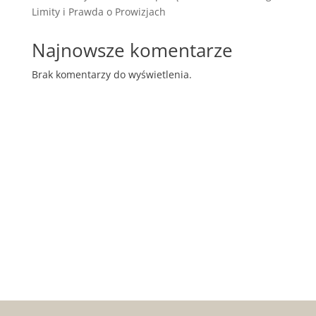
Limity i Prawda o Prowizjach
Najnowsze komentarze
Brak komentarzy do wyświetlenia.