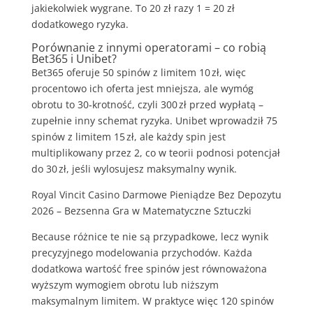
jakiekolwiek wygrane. To 20 zł razy 1 = 20 zł
dodatkowego ryzyka.
Porównanie z innymi operatorami – co robią
Bet365 i Unibet?
Bet365 oferuje 50 spinów z limitem 10 zł, więc
procentowo ich oferta jest mniejsza, ale wymóg
obrotu to 30‑krotność, czyli 300 zł przed wypłatą –
zupełnie inny schemat ryzyka. Unibet wprowadził 75
spinów z limitem 15 zł, ale każdy spin jest
multiplikowany przez 2, co w teorii podnosi potencjał
do 30 zł, jeśli wylosujesz maksymalny wynik.
Royal Vincit Casino Darmowe Pieniądze Bez Depozytu
2026 – Bezsenna Gra w Matematyczne Sztuczki
Because różnice te nie są przypadkowe, lecz wynik
precyzyjnego modelowania przychodów. Każda
dodatkowa wartość free spinów jest równoważona
wyższym wymogiem obrotu lub niższym
maksymalnym limitem. W praktyce więc 120 spinów