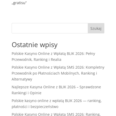
„gratisu”
Szukaj
Ostatnie wpisy
Polskie Kasyno Online z Wpłatą BLIK 2026: Pełny
Przewodnik, Ranking i Realia
Polskie Kasyno Online z Wpłatą SMS 2026: Kompletny
Przewodnik po Płatnościach Mobilnych, Ranking i
Alternatywy
Najlepsze Kasyna Online z BLIK 2026 – Sprawdzone
Rankingi i Opinie
Polskie kasyno online z wpłatą BLIK 2026 — ranking,
płatności i bezpieczeństwo
Polskie Kasyno Online z Wpłatą SMS 2026: Ranking,