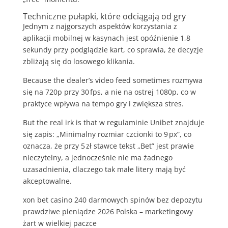
Techniczne pułapki, które odciągają od gry
Jednym z najgorszych aspektów korzystania z
aplikacji mobilnej w kasynach jest opóźnienie 1,8
sekundy przy podglądzie kart, co sprawia, że decyzje
zbliżają się do losowego klikania.
Because the dealer’s video feed sometimes rozmywa
się na 720p przy 30 fps, a nie na ostrej 1080p, co w
praktyce wpływa na tempo gry i zwiększa stres.
But the real irk is that w regulaminie Unibet znajduje
się zapis: „Minimalny rozmiar czcionki to 9 px”, co
oznacza, że przy 5 zł stawce tekst „Bet” jest prawie
nieczytelny, a jednocześnie nie ma żadnego
uzasadnienia, dlaczego tak małe litery mają być
akceptowalne.
xon bet casino 240 darmowych spinów bez depozytu
prawdziwe pieniądze 2026 Polska – marketingowy
żart w wielkiej paczce