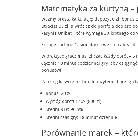
Matematyka za kurtyną – 
Weźmy prostą kalkulację: depozyt 0 zł, bonus 2
utracisz 35 zł, a wrócisz do portfela dopiero 
kasynie Unibet, które wymaga 30‑krotnego ob
Europe Fortune Casino darmowe spiny bez obro
W praktyce gracz musi zliczać każdy obrót – 5 
Łącznie 18 minut codziennej gry, aby osiągną
bonusowi.
Ranking kasyn z niskim depozytem: dlaczego two
Bonus: 20 zł
Wymóg obrotu: 40× (800 zł)
Średni RTP: 96,5%
Średni czas gry: 18 minut dziennie
Porównanie marek – któr