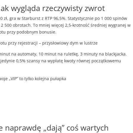
jak wygląda rzeczywisty zwrot
0 zł, gra w Starburst z RTP 96,5%. Statystycznie po 1 000 spinów
po 2 500 obrotach. To mniej więcej 2,5‑krotność średniej wygranej w
rotu przy podobnym bonusie.
tu przy rejestracji – przysłowiowy dym w lustrze
minut na automaty, 10 minut na ruletkę, 3 minuty na blackjacka.
ć jedynie 0,5% szansy na wypłatę kwoty równej początkowemu
je „VIP” to tylko kolejna pułapka
e naprawdę „dają” coś wartych