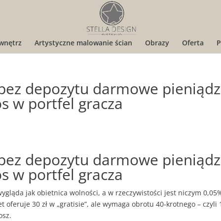
wnętrz
Artystyczne malowanie ścian
Obrazy
Oferta
P
 bez depozytu darmowe pieniąd
s w portfel gracza
 bez depozytu darmowe pieniąd
s w portfel gracza
gląda jak obietnica wolności, a w rzeczywistości jest niczym 0,05
 oferuje 30 zł w „gratisie”, ale wymaga obrotu 40‑krotnego – czyli
osz.