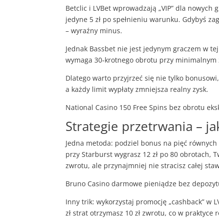
Betclic i LVBet wprowadzają „VIP” dla nowych g
jedyne 5 zł po spełnieniu warunku. Gdybyś zag
– wyraźny minus.
Jednak Bassbet nie jest jedynym graczem w tej 
wymaga 30‑krotnego obrotu przy minimalnym za
Dlatego warto przyjrzeć się nie tylko bonuso
a każdy limit wypłaty zmniejsza realny zysk.
National Casino 150 Free Spins bez obrotu ek
Strategie przetrwania – ja
Jedna metoda: podziel bonus na pięć równych cz
przy Starburst wygrasz 12 zł po 80 obrotach, 
zwrotu, ale przynajmniej nie stracisz całej staw
Bruno Casino darmowe pieniądze bez depozytu 
Inny trik: wykorzystaj promocję „cashback” w L
zł strat otrzymasz 10 zł zwrotu, co w praktyc