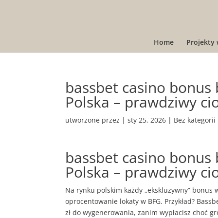
Home
Projekty 
bassbet casino bonus
Polska – prawdziwy cio
utworzone przez
|
sty 25, 2026
| Bez kategorii
bassbet casino bonus
Polska – prawdziwy cio
Na rynku polskim każdy „ekskluzywny” bonus wy
oprocentowanie lokaty w BFG. Przykład? Bassbet
zł do wygenerowania, zanim wypłacisz choć gr