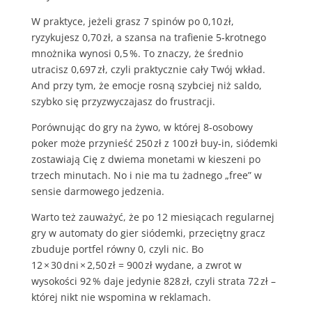
W praktyce, jeżeli grasz 7 spinów po 0,10 zł,
ryzykujesz 0,70 zł, a szansa na trafienie 5‑krotnego
mnożnika wynosi 0,5 %. To znaczy, że średnio
utracisz 0,697 zł, czyli praktycznie cały Twój wkład.
And przy tym, że emocje rosną szybciej niż saldo,
szybko się przyzwyczajasz do frustracji.
Porównując do gry na żywo, w której 8‑osobowy
poker może przynieść 250 zł z 100 zł buy‑in, siódemki
zostawiają Cię z dwiema monetami w kieszeni po
trzech minutach. No i nie ma tu żadnego „free” w
sensie darmowego jedzenia.
Warto też zauważyć, że po 12 miesiącach regularnej
gry w automaty do gier siódemki, przeciętny gracz
zbuduje portfel równy 0, czyli nic. Bo
12 × 30 dni × 2,50 zł = 900 zł wydane, a zwrot w
wysokości 92 % daje jedynie 828 zł, czyli strata 72 zł –
której nikt nie wspomina w reklamach.