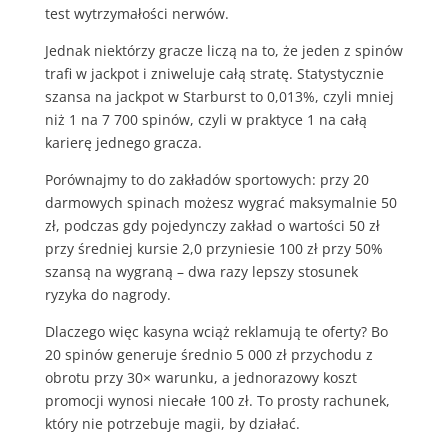
test wytrzymałości nerwów.
Jednak niektórzy gracze liczą na to, że jeden z spinów
trafi w jackpot i zniweluje całą stratę. Statystycznie
szansa na jackpot w Starburst to 0,013%, czyli mniej
niż 1 na 7 700 spinów, czyli w praktyce 1 na całą
karierę jednego gracza.
Porównajmy to do zakładów sportowych: przy 20
darmowych spinach możesz wygrać maksymalnie 50
zł, podczas gdy pojedynczy zakład o wartości 50 zł
przy średniej kursie 2,0 przyniesie 100 zł przy 50%
szansą na wygraną – dwa razy lepszy stosunek
ryzyka do nagrody.
Dlaczego więc kasyna wciąż reklamują te oferty? Bo
20 spinów generuje średnio 5 000 zł przychodu z
obrotu przy 30× warunku, a jednorazowy koszt
promocji wynosi niecałe 100 zł. To prosty rachunek,
który nie potrzebuje magii, by działać.